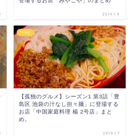
登場するお店「みやこや」のまとめ
0
2019.1.9
TV番組
千
【孤独のグルメ】シーズン1 第3話「豊
島区 池袋の汁なし担々麺」に登場する
」
お店「中国家庭料理 楊 2号店」まと
め。
8
2019.1.7