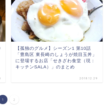
神
【孤独のグルメ】シーズン1 第10話
「豊島区 東長崎のしょうが焼目玉丼」
に登場するお店「せきざわ食堂（現：
キッチンSALA）」のまとめ
4
2018.12.29
1
2