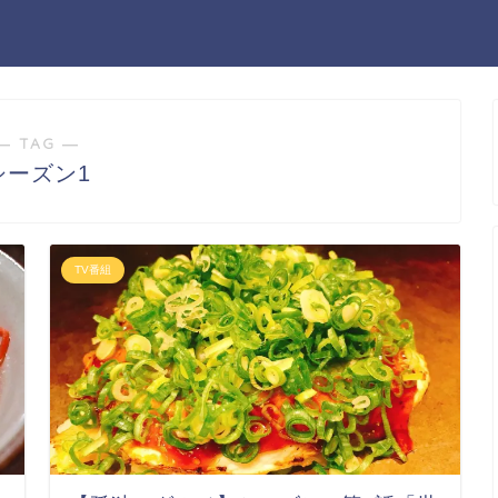
― TAG ―
シーズン1
TV番組