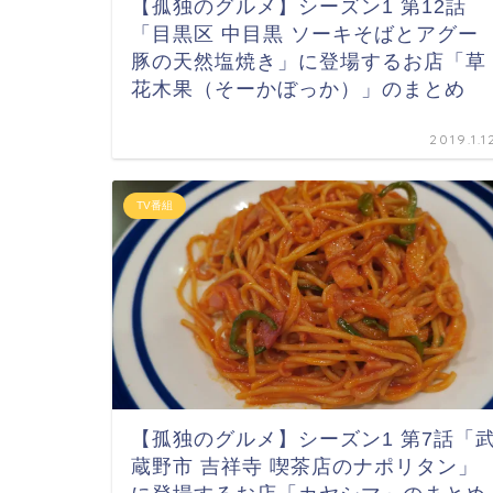
【孤独のグルメ】シーズン1 第12話
「目黒区 中目黒 ソーキそばとアグー
豚の天然塩焼き」に登場するお店「草
花木果（そーかぼっか）」のまとめ
2019.1.1
TV番組
【孤独のグルメ】シーズン1 第7話「
蔵野市 吉祥寺 喫茶店のナポリタン」