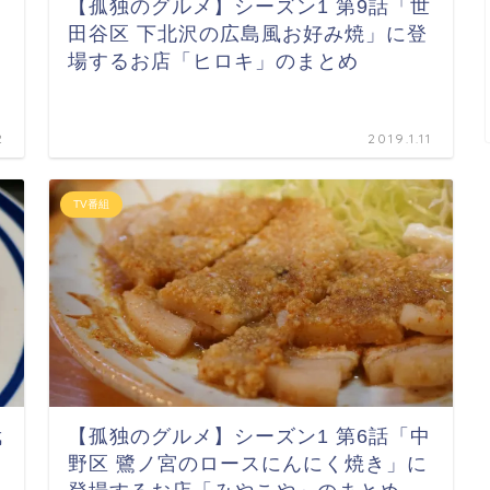
【孤独のグルメ】シーズン1 第9話「世
田谷区 下北沢の広島風お好み焼」に登
場するお店「ヒロキ」のまとめ
2
2019.1.11
TV番組
武
【孤独のグルメ】シーズン1 第6話「中
野区 鷺ノ宮のロースにんにく焼き」に