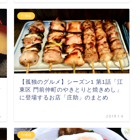
TV番組
【孤独のグルメ】シーズン1 第1話「江
豊
東区 門前仲町のやきとりと焼きめし」
に登場するお店「庄助」のまとめ
6
2019.1.4
TV番組