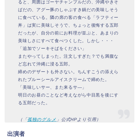
ると、周囲はゴーヤチャンプルだの、沖縄やきそ
ばだの、アグー豚のしゃぶすき鍋だの美味しそう
に食べている。隣の席の客の食べる「ラフティー
丼」は実に美味しそうで、ちょっと後悔する五郎
だったが、自分の前にお料理が並ぶと、あまりの
美味しさにすべて食べつくした。しかし・・・
「追加でソーキそばをください」
またやってしまった。注文しすぎた？でも満腹な
ど忘れて沖縄に浸る五郎。
締めのデザートも外さない。ちんすこうの添えら
れたブルーシールアイスクリームで締めた。
「美味しいサー、また来るサ―」
明日のお昼のことなど考えながら中目黒を後にす
る五郎だった。
（「
孤独のグルメ
」公式HPより引用）
出演者