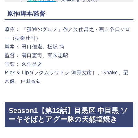
原作/脚本/監督
原作： 『孤独のグルメ』作／久住昌之・画／谷口ジロ
ー（扶桑社刊）
脚本： 田口佳宏、板坂 尚
監督： 溝口憲司、宝来忠昭
音楽： 久住昌之
Pick & Lips(フクムラサトシ 河野文彦）、Shake、栗
木健、戸田高弘
Season1【第12話】目黒区 中目黒 ソ
ーキそばとアグー豚の天然塩焼き