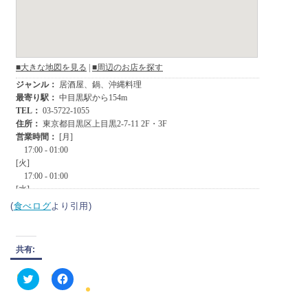
(
食べログ
より引用)
共有:
ク
F
リ
a
ッ
c