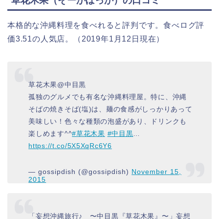
草花木果（
そーかぼっか
）
の口コミ
本格的な沖縄料理を食べれると評判です。食べログ評
価3.51の人気店。（2019年1月12日現在）
草花木果@中目黒
孤独のグルメでも有名な沖縄料理屋。特に、沖縄
そばの焼きそば(塩)は、麺の食感がしっかりあって
美味しい！色々な種類の泡盛があり、ドリンクも
楽しめます^^
#草花木果
#中目黒
…
https://t.co/5X5XqRc6Y6
— gossipdish (@gossipdish)
November 15,
2015
「妄想沖縄旅行♪ 〜中目黒『草花木果』〜」妄想