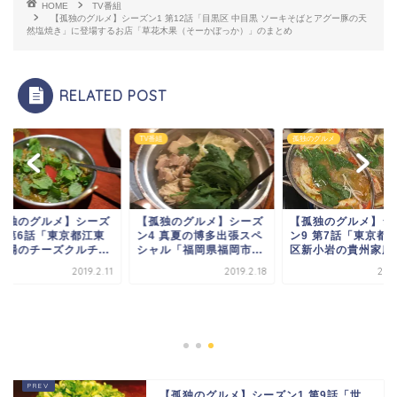
HOME
TV番組
【孤独のグルメ】シーズン1 第12話「目黒区 中目黒 ソーキそばとアグー豚の天
然塩焼き」に登場するお店「草花木果（そーかぼっか）」のまとめ
RELATED POST
番組
TV番組
孤独のグルメ
孤独のグルメ】シーズ
【孤独のグルメ】シーズ
【孤独のグルメ】シ
4 第6話「東京都江東
ン4 真夏の博多出張スペ
ン9 第7話「東京都
木場のチーズクルチ...
シャル「福岡県福岡市...
区新小岩の貴州家庭式.
2019.2.11
2019.2.18
2024
【孤独のグルメ】シーズン1 第9話「世