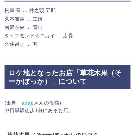
松重 豊 … 井之頭 五郎
久本雅美 … 主婦
南沢奈央 … 青山
ダイアモンド☆ユカイ … 店長
久住昌之 … 客
ロケ地となったお店「
草花木果（
そ
ーかぼっか
）
」について
(出典：
adap
さんの投稿)
中目黒駅徒歩1分にあるお店。