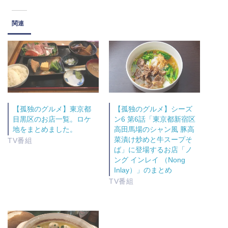
ク
e
し
b
て
o
関連
T
o
w
k
i
で
t
共
t
有
e
す
r
る
で
に
共
は
有
ク
(
リ
新
ッ
し
ク
【孤独のグルメ】東京都
【孤独のグルメ】シーズ
い
し
ウ
て
目黒区のお店一覧。ロケ
ン6 第6話「東京都新宿区
ィ
く
地をまとめました。
高田馬場のシャン風 豚高
ン
だ
ド
さ
菜漬け炒めと牛スープそ
TV番組
ウ
い
ば」に登場するお店「ノ
で
(
開
新
ング インレイ （Nong
き
し
Inlay）」のまとめ
ま
い
す
ウ
TV番組
)
ィ
ン
ド
ウ
で
開
き