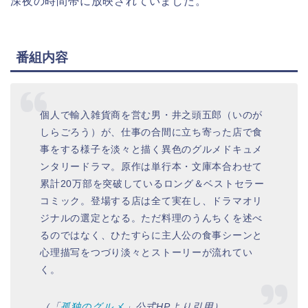
深夜の時間帯に放映されていました。
番組内容
個人で輸入雑貨商を営む男・井之頭五郎（いのが
しらごろう）が、仕事の合間に立ち寄った店で食
事をする様子を淡々と描く異色のグルメドキュメ
ンタリードラマ。原作は単行本・文庫本合わせて
累計20万部を突破しているロング＆ベストセラー
コミック。登場する店は全て実在し、ドラマオリ
ジナルの選定となる。ただ料理のうんちくを述べ
るのではなく、ひたすらに主人公の食事シーンと
心理描写をつづり淡々とストーリーが流れてい
く。
（「
孤独のグルメ
」公式HPより引用）