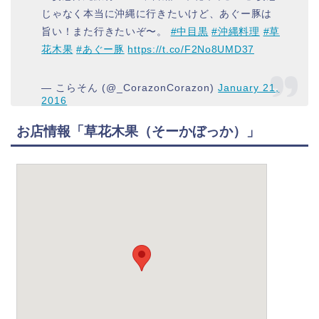
じゃなく本当に沖縄に行きたいけど、あぐー豚は
旨い！また行きたいぞ〜。
#中目黒
#沖縄料理
#草
花木果
#あぐー豚
https://t.co/F2No8UMD37
— こらそん (@_CorazonCorazon)
January 21,
2016
お店情報「
草花木果（
そーかぼっか
）
」