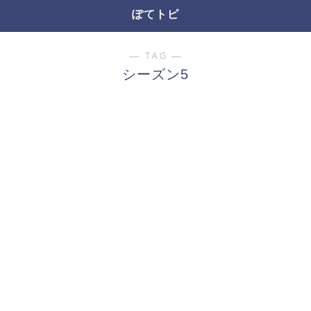
ぽてトピ
― TAG ―
シーズン5