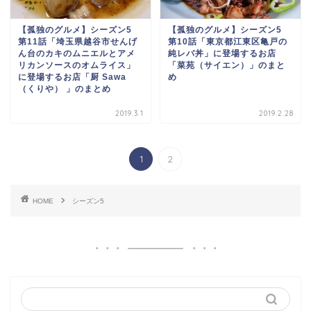
【孤独のグルメ】シーズン5
【孤独のグルメ】シーズン5
第11話「埼玉県越谷市せんげ
第10話「東京都江東区亀戸の
ん台のカキのムニエルとアメ
純レバ丼」に登場するお店
リカンソースのオムライス」
「菜苑（サイエン）」のまと
に登場するお店「厨 Sawa
め
（くりや） 」のまとめ
2019.3.1
2019.2.28
1
2
HOME
シーズン5