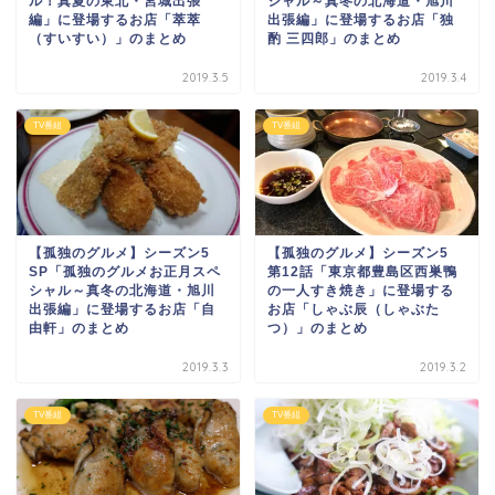
ル！真夏の東北・宮城出張
シャル～真冬の北海道・旭川
編」に登場するお店「萃萃
出張編」に登場するお店「独
（すいすい）」のまとめ
酌 三四郎」のまとめ
2019.3.5
2019.3.4
TV番組
TV番組
【孤独のグルメ】シーズン5
【孤独のグルメ】シーズン5
SP「孤独のグルメお正月スペ
第12話「東京都豊島区西巣鴨
シャル～真冬の北海道・旭川
の一人すき焼き」に登場する
出張編」に登場するお店「自
お店「しゃぶ辰（しゃぶた
由軒」のまとめ
つ）」のまとめ
2019.3.3
2019.3.2
TV番組
TV番組