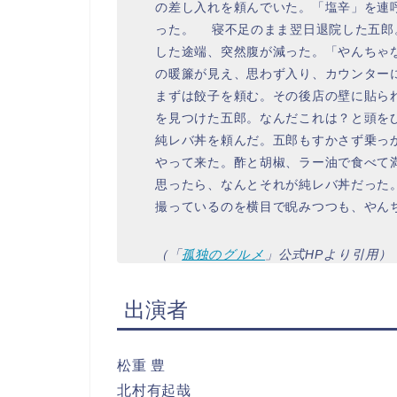
の差し入れを頼んでいた。「塩辛」を連
った。 寝不足のまま翌日退院した五郎
した途端、突然腹が減った。「やんちゃ
の暖簾が見え、思わず入り、カウンター
まずは餃子を頼む。その後店の壁に貼ら
を見つけた五郎。なんだこれは？と頭を
純レバ丼を頼んだ。五郎もすかさず乗っ
やって来た。酢と胡椒、ラー油で食べて
思ったら、なんとそれが純レバ丼だった
撮っているのを横目で睨みつつも、やん
（「
孤独のグルメ
」公式HPより引用）
出演者
松重 豊
北村有起哉