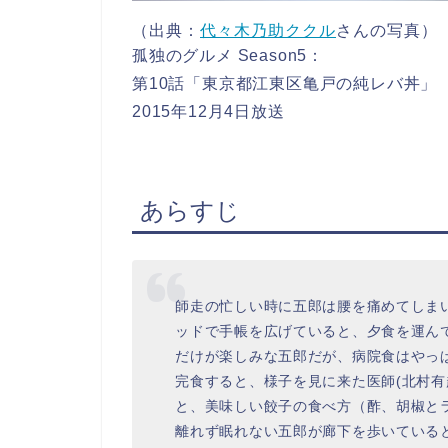
（出典：
代々木乃助ククル
さんの写真）
孤独のグルメ Season5：
第10話「東京都江東区亀戸の純レバ丼」
2015年12月4日放送
あらすじ
師走の忙しい時に五郎は腰を痛めてしま
ッドで手帳を広げていると、夕食を運ん
だけが楽しみな五郎だが、病院食はやっ
完食すると、様子を見に来た医師(北村有
と、美味しい餃子の食べ方（酢、胡椒と
離れず眠れない五郎が廊下を歩いていると