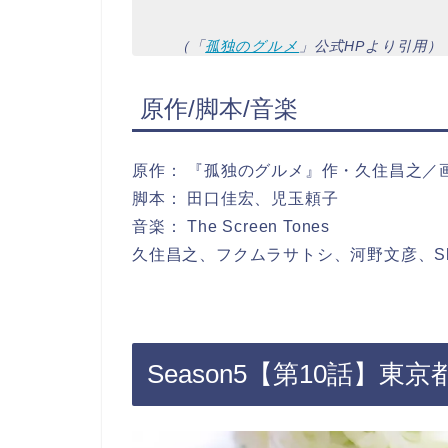
（「
孤独のグルメ
」公式HPより引用）
原作/脚本/音楽
原作： 『孤独のグルメ』作・久住昌之／
脚本： 田口佳宏、児玉頼子
音楽： The Screen Tones
久住昌之、フクムラサトシ、河野文彦、Sh
Season5【第10話】