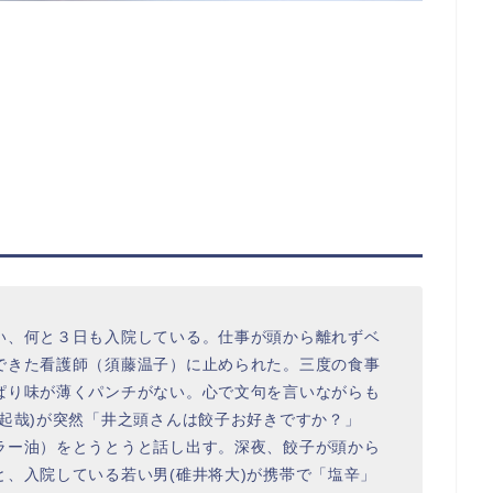
い、何と３日も入院している。仕事が頭から離れずベ
できた看護師（須藤温子）に止められた。三度の食事
ぱり味が薄くパンチがない。心で文句を言いながらも
起哉)が突然「井之頭さんは餃子お好きですか？」
ラー油）をとうとうと話し出す。深夜、餃子が頭から
、入院している若い男(碓井将大)が携帯で「塩辛」