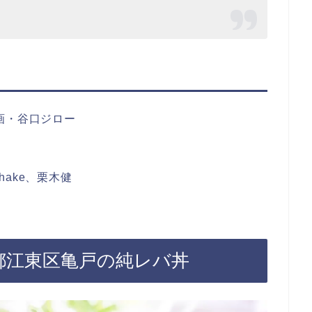
画・谷口ジロー
ake、栗木健
東京都江東区亀戸の純レバ丼