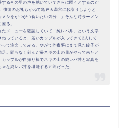
呼するその男の声を聴いていてさらに悶々とするのだ
。快復のお礼もかねて亀戸天満宮にお詣りしようと
なメシをがつがつ食いたい気分…」そんな時ラーメン
に座る。
れたメニューを確認していて「純レバ丼」という文字
ひねっていると、若いカップルが入ってきて2人して
かって注文してみる。やがて昨夜夢にまで見た餃子が
満足。間もなく刻んだ長ネギの山の皿がやって来たと
。カップルが自撮り棒でネギの山の純レバ丼と写真を
ちゃな純レバ丼を堪能する五郎だった。