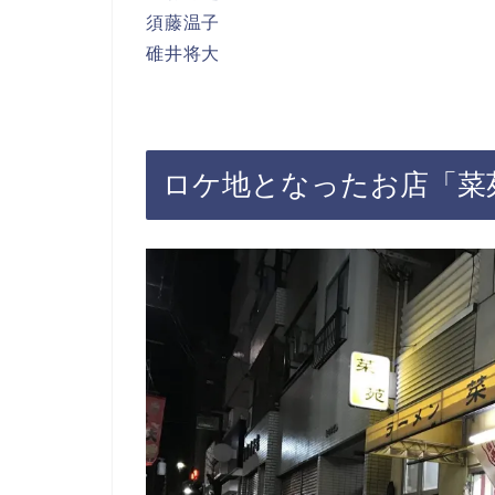
須藤温子
碓井将大
ロケ地となったお店「菜