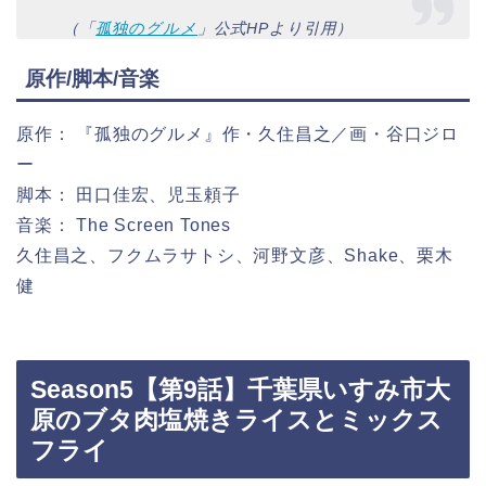
（「
孤独のグルメ
」公式HPより引用）
原作/脚本/音楽
原作： 『孤独のグルメ』作・久住昌之／画・谷口ジロ
ー
脚本： 田口佳宏、児玉頼子
音楽： The Screen Tones
久住昌之、フクムラサトシ、河野文彦、Shake、栗木
健
Season5【第9話】千葉県いすみ市大
原のブタ肉塩焼きライスとミックス
フライ