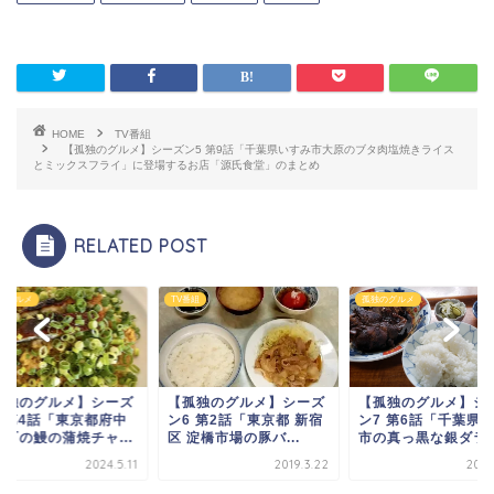
HOME
TV番組
【孤独のグルメ】シーズン5 第9話「千葉県いすみ市大原のブタ肉塩焼きライス
とミックスフライ」に登場するお店「源氏食堂」のまとめ
RELATED POST
のグルメ
TV番組
孤独のグルメ
孤独のグルメ】シーズ
【孤独のグルメ】シーズ
【孤独のグルメ】シ
9 第4話「東京都府中
ン6 第2話「東京都 新宿
ン7 第6話「千葉県
新町の鰻の蒲焼チャ...
区 淀橋市場の豚バ...
市の真っ黒な銀ダラの.
2024.5.11
2019.3.22
2024