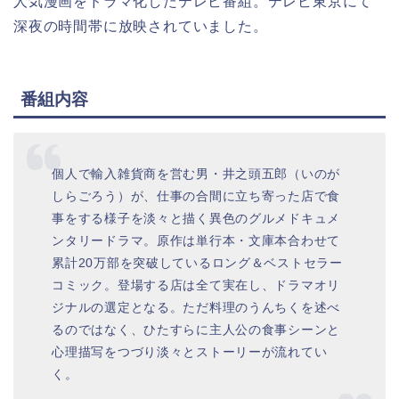
人気漫画をドラマ化したテレビ番組。テレビ東京にて
深夜の時間帯に放映されていました。
番組内容
個人で輸入雑貨商を営む男・井之頭五郎（いのが
しらごろう）が、仕事の合間に立ち寄った店で食
事をする様子を淡々と描く異色のグルメドキュメ
ンタリードラマ。原作は単行本・文庫本合わせて
累計20万部を突破しているロング＆ベストセラー
コミック。登場する店は全て実在し、ドラマオリ
ジナルの選定となる。ただ料理のうんちくを述べ
るのではなく、ひたすらに主人公の食事シーンと
心理描写をつづり淡々とストーリーが流れてい
く。