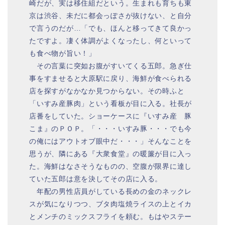
崎だが、実は移住組だという。生まれも育ちも東
京は渋谷、未だに都会っぽさが抜けない、と自分
で言うのだが…「でも、ほんと移ってきて良かっ
たですよ。凄く体調がよくなったし、何といって
も食べ物が旨い！」
その言葉に突如お腹がすいてくる五郎。急ぎ仕
事をすませると大原駅に戻り、海鮮が食べられる
店を探すがなかなか見つからない。その時ふと
「いすみ産豚肉」という看板が目に入る。社長が
店番をしていた。ショーケースに『いすみ産 豚
こま』のＰＯＰ。「・・・いすみ豚・・・でも今
の俺にはアウトオブ眼中だ・・・」そんなことを
思うが、隣にある『大衆食堂』の暖簾が目に入っ
た。海鮮はなさそうなものの、空腹が限界に達し
ていた五郎は意を決してその店に入る。
年配の男性店員がしている長めの金のネックレ
スが気になりつつ、ブタ肉塩焼ライスの上とイカ
とメンチのミックスフライを頼む。もはやステー