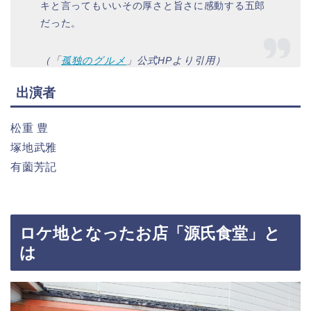
キと言ってもいいその厚さと旨さに感動する五郎
だった。
（「
孤独のグルメ
」公式HPより引用）
出演者
松重 豊
塚地武雅
有薗芳記
ロケ地となったお店「源氏食堂」と
は