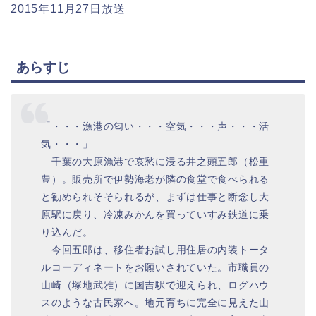
2015年11月27日放送
あらすじ
「・・・漁港の匂い・・・空気・・・声・・・活
気・・・」
千葉の大原漁港で哀愁に浸る井之頭五郎（松重
豊）。販売所で伊勢海老が隣の食堂で食べられる
と勧められそそられるが、まずは仕事と断念し大
原駅に戻り、冷凍みかんを買っていすみ鉄道に乗
り込んだ。
今回五郎は、移住者お試し用住居の内装トータ
ルコーディネートをお願いされていた。市職員の
山崎（塚地武雅）に国吉駅で迎えられ、ログハウ
スのような古民家へ。地元育ちに完全に見えた山