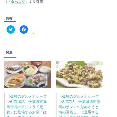
（「
食べログ
」より引用）
共有:
ク
F
リ
a
ッ
c
ク
e
し
b
て
o
関連
T
o
w
k
i
で
t
共
t
有
e
す
r
る
で
に
共
は
有
ク
(
リ
新
ッ
し
ク
【孤独のグルメ】シーズ
【孤独のグルメ】シーズ
い
し
ウ
て
ン6 第10話「千葉県富津
ン2 第7話「千葉県旭市飯
ィ
く
市金谷のアジフライ定
岡のサンマのなめろうと
ン
だ
ド
さ
食」に登場するお店「は
蛤の酒蒸し」に登場する
ウ
い