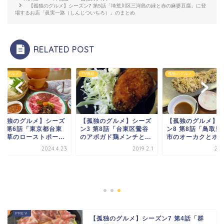
【孤独のグルメ】シーズン7 第5話「埼荒川区三河島の緑と赤の麻婆豆腐」に登
場するお店「眞実一路（しんじついちろ）」のまとめ
RELATED POST
のグルメ
TV番組
孤独のグルメ
孤独のグルメ】シーズ
【孤独のグルメ】シーズ
【孤独のグルメ】シ
8 第6話「東京都台東
ン3 第8話「台東区鶯谷
ン8 第8話「鳥取県
浅草のローストポー...
のアボガド鶏メンチと...
市のオーカクとホルモ.
2024.4.23
2019.2.1
2024
【孤独のグルメ】シーズン7 第4話「群