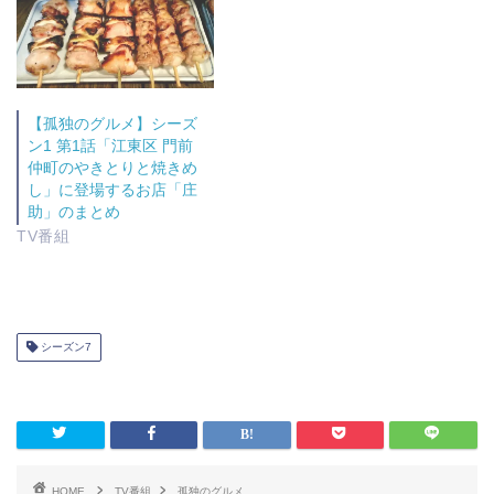
ウ
で
開
き
ま
す
)
【孤独のグルメ】シーズ
ン1 第1話「江東区 門前
仲町のやきとりと焼きめ
し」に登場するお店「庄
助」のまとめ
TV番組
シーズン7
HOME
TV番組
孤独のグルメ