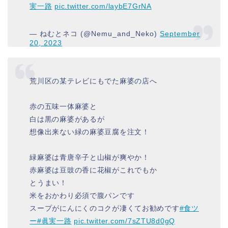
実一路
pic.twitter.com/laybE7GrNA
— ねむとネコ (@Nemu_and_Neko)
September
20, 2023
荒川区の某テレビにもでた麻婆の店へ
赤の五味一体麻婆と
白は黒の麻婆があるが
想像出来ない緑の麻婆豆腐を注文！
緑麻婆は青唐辛子と山椒が爽やか！
赤麻婆は豆豉の香に花椒がこれでもか
とうまい！
米をおかわり必須で腹パンです
スープがにんにくのコクが凄くてお勧めです
#食ツ
ー
#眞実一路
pic.twitter.com/7sZTU8d0gQ