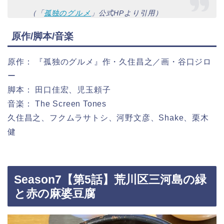
（「
孤独のグルメ
」公式HPより引用）
原作/脚本/音楽
原作： 『孤独のグルメ』作・久住昌之／画・谷口ジロ
ー
脚本： 田口佳宏、児玉頼子
音楽： The Screen Tones
久住昌之、フクムラサトシ、河野文彦、Shake、栗木
健
Season7【第5話】荒川区三河島の緑
と赤の麻婆豆腐