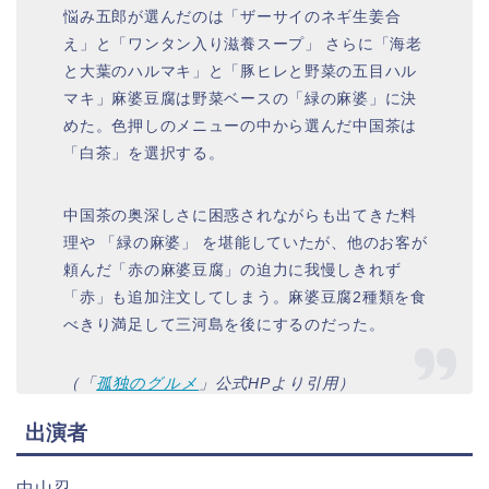
悩み五郎が選んだのは「ザーサイのネギ生姜合
え」と「ワンタン入り滋養スープ」 さらに「海老
と大葉のハルマキ」と「豚ヒレと野菜の五目ハル
マキ」麻婆豆腐は野菜ベースの「緑の麻婆」に決
めた。色押しのメニューの中から選んだ中国茶は
「白茶」を選択する。
中国茶の奥深しさに困惑されながらも出てきた料
理や 「緑の麻婆」 を堪能していたが、他のお客が
頼んだ「赤の麻婆豆腐」の迫力に我慢しきれず
「赤」も追加注文してしまう。麻婆豆腐2種類を食
べきり満足して三河島を後にするのだった。
（「
孤独のグルメ
」公式HPより引用）
出演者
中山忍