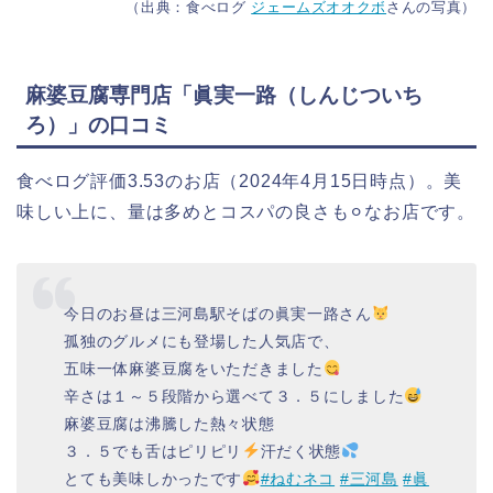
（出典：食べログ
ジェームズオオクボ
さんの写真）
麻婆豆腐専門店「眞実一路（しんじついち
ろ）」の口コミ
食べログ評価3.53のお店（2024年4月15日時点）。美
味しい上に、量は多めとコスパの良さも⚪︎なお店です。
今日のお昼は三河島駅そばの眞実一路さん
孤独のグルメにも登場した人気店で、
五味一体麻婆豆腐をいただきました
辛さは１～５段階から選べて３．５にしました
麻婆豆腐は沸騰した熱々状態
３．５でも舌はピリピリ
汗だく状態
とても美味しかったです
#ねむネコ
#三河島
#眞