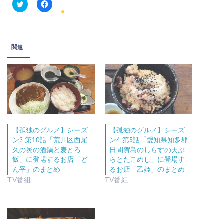
ク
F
リ
a
ッ
c
ク
e
し
b
て
o
関連
T
o
w
k
i
で
t
共
t
有
e
す
r
る
で
に
共
は
有
ク
(
リ
新
ッ
し
ク
【孤独のグルメ】シーズ
【孤独のグルメ】シーズ
い
し
ウ
て
ン3 第10話「荒川区西尾
ン4 第5話「愛知県知多郡
ィ
く
久の炎の酒鍋と麦とろ
日間賀島のしらすの天ぷ
ン
だ
ド
さ
飯」に登場するお店「ど
らとたこめし」に登場す
ウ
い
ん平」のまとめ
るお店「乙姫」のまとめ
で
(
開
新
TV番組
TV番組
き
し
ま
い
す
ウ
)
ィ
ン
ド