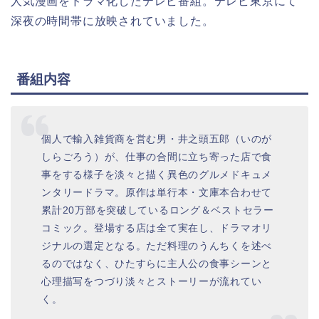
人気漫画をドラマ化したテレビ番組。テレビ東京にて
深夜の時間帯に放映されていました。
番組内容
個人で輸入雑貨商を営む男・井之頭五郎（いのが
しらごろう）が、仕事の合間に立ち寄った店で食
事をする様子を淡々と描く異色のグルメドキュメ
ンタリードラマ。原作は単行本・文庫本合わせて
累計20万部を突破しているロング＆ベストセラー
コミック。登場する店は全て実在し、ドラマオリ
ジナルの選定となる。ただ料理のうんちくを述べ
るのではなく、ひたすらに主人公の食事シーンと
心理描写をつづり淡々とストーリーが流れてい
く。