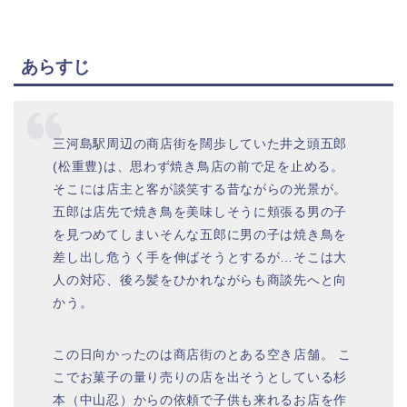
あらすじ
三河島駅周辺の商店街を闊歩していた井之頭五郎
(松重豊)は、思わず焼き鳥店の前で足を止める。
そこには店主と客が談笑する昔ながらの光景が。
五郎は店先で焼き鳥を美味しそうに頬張る男の子
を見つめてしまいそんな五郎に男の子は焼き鳥を
差し出し危うく手を伸ばそうとするが…そこは大
人の対応、後ろ髪をひかれながらも商談先へと向
かう。
この日向かったのは商店街のとある空き店舗。 こ
こでお菓子の量り売りの店を出そうとしている杉
本（中山忍）からの依頼で子供も来れるお店を作