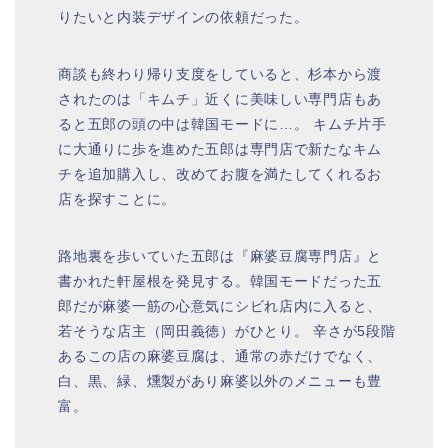
りたいと内装デザインの依頼だった。
商談も終わり帰り支度をしていると、杉本から渡
されたのは「キムチ」近くに美味しい専門店もあ
ると五郎の頭の中は韓国モードに…。 キムチ片手
に大通りに歩を進めた五郎は専門店で新たなキム
チを追加購入し、改めてお腹を満たしてくれるお
店を探すことに。
路地裏を歩いていた五郎は『麻婆豆腐専門店』と
書かれた軒屋根を発見する。韓国モードだった五
郎だが麻婆一筋の心意気にシビれ店内に入ると、
若そうな店主（岡田義徳）がひとり。 辛さが5段階
あるこの店の麻婆豆腐は、通常の赤だけでなく、
白、黒、緑、燻製があり麻婆以外のメニューも豊
富。