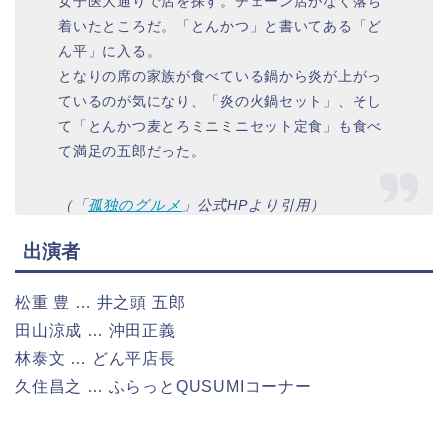
女子医大通りで店を探す。チェーン店がなく落ち
着いたところだ。「とんかつ」と書いてある「ど
ん平」に入る。
となりの席の家族が食べている鍋から炎が上がっ
ているのが気になり、「炎の火鍋セット」、そし
て「とんかつ麦とろミニミニセット定食」も食べ
て満足の五郎だった。
（「
孤独のグルメ
」公式HPより引用）
出演者
松重 豊 … 井之頭 五郎
田山涼成 … 沖田正義
林泰文 … どん平店長
久住昌之 … ふらっとQUSUMIコーナー