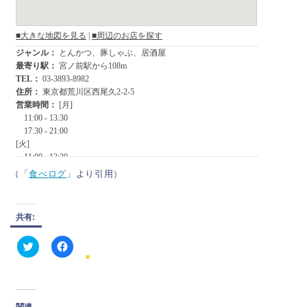
（「
食べログ
」より引用）
共有:
ク
F
リ
a
ッ
c
ク
e
し
b
て
o