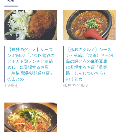
関連
T
o
w
k
i
で
t
共
t
有
e
す
r
る
で
に
共
は
有
ク
(
リ
新
ッ
し
ク
【孤独のグルメ】シーズ
【孤独のグルメ】シーズ
い
し
ウ
て
ン3 第8話「台東区鶯谷の
ン7 第5話「埼荒川区三河
ィ
く
アボガド鶏メンチと鳥鍋
島の緑と赤の麻婆豆腐」
ン
だ
ド
さ
めし」に登場するお店
に登場するお店「眞実一
ウ
い
「鳥椿 鶯谷朝顔通り店」
路（しんじついちろ）」
で
(
開
新
のまとめ
のまとめ
き
し
ま
い
TV番組
孤独のグルメ
す
ウ
)
ィ
ン
ド
ウ
で
開
き
ま
す
)