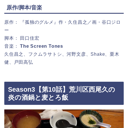
原作/脚本/音楽
原作： 『孤独のグルメ』作・久住昌之／画・谷口ジロ
ー
脚本： 田口佳宏
音楽：
The Screen Tones
久住昌之、フクムラサトシ、河野文彦、Shake、栗木
健、戸田高弘
Season3【第10話】荒川区西尾久の
炎の酒鍋と麦とろ飯