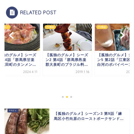
RELATED POST
のグルメ
TV番組
TV番組
孤独のグルメ】シーズ
【孤独のグルメ】シーズ
【孤独のグルメ】シ
7 第4話「群馬県甘楽
ン2 第4話「群馬県邑楽
ン5 第2話「江東区
下仁田町のタンメン...
郡大泉町のブラジル料...
白河のポパイベーコン.
2024.4.11
2019.1.16
2019
【孤独のグルメ】シーズン3 第9話「練
馬区小竹向原のローストポークサンド...