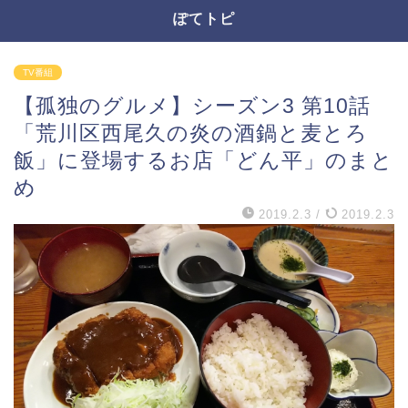
ぽてトピ
TV番組
【孤独のグルメ】シーズン3 第10話
「荒川区西尾久の炎の酒鍋と麦とろ
飯」に登場するお店「どん平」のまと
め
2019.2.3
/
2019.2.3