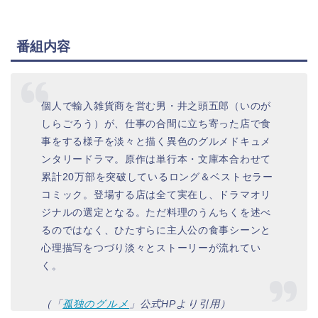
番組内容
個人で輸入雑貨商を営む男・井之頭五郎（いのが
しらごろう）が、仕事の合間に立ち寄った店で食
事をする様子を淡々と描く異色のグルメドキュメ
ンタリードラマ。原作は単行本・文庫本合わせて
累計20万部を突破しているロング＆ベストセラー
コミック。登場する店は全て実在し、ドラマオリ
ジナルの選定となる。ただ料理のうんちくを述べ
るのではなく、ひたすらに主人公の食事シーンと
心理描写をつづり淡々とストーリーが流れてい
く。
（「
孤独のグルメ
」公式HPより引用）