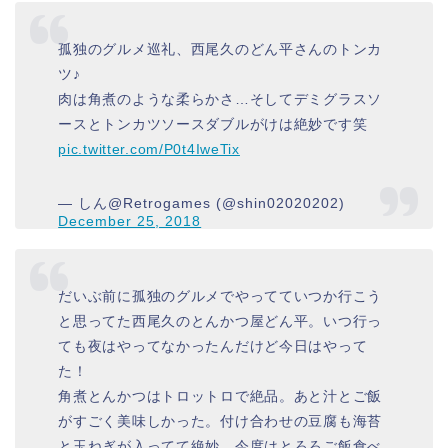
孤独のグルメ巡礼、西尾久のどん平さんのトンカ
ツ♪
肉は角煮のような柔らかさ…そしてデミグラスソ
ースとトンカツソースダブルがけは絶妙です笑
pic.twitter.com/P0t4IweTix
— しん@Retrogames (@shin02020202)
December 25, 2018
だいぶ前に孤独のグルメでやってていつか行こう
と思ってた西尾久のとんかつ屋どん平。いつ行っ
ても夜はやってなかったんだけど今日はやって
た！
角煮とんかつはトロットロで絶品。あと汁とご飯
がすごく美味しかった。付け合わせの豆腐も海苔
と玉ねぎが入ってて絶妙。今度はとろろご飯食べ